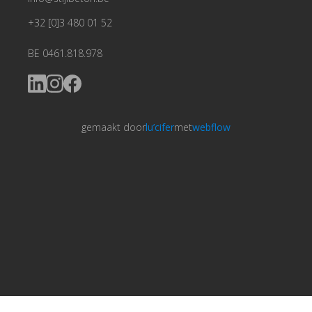
+32 [0]3 480 01 52
BE 0461.818.978
gemaakt door
lu’cifer
met
webflow