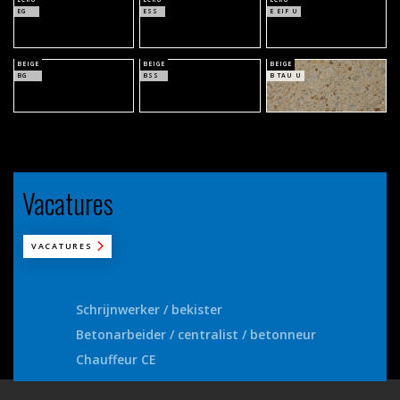
EG
ESS
E EIF U
BEIGE
BEIGE
BEIGE
BG
BSS
B TAU U
Vacatures
VACATURES
Schrijnwerker / bekister
Betonarbeider / centralist / betonneur
Chauffeur CE