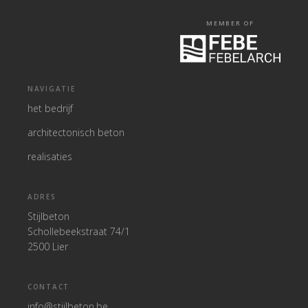
MEMBER OF
NAVIGATIE
het bedrijf
architectonisch beton
realisaties
ADRES
Stijlbeton
Schollebeekstraat 74/1
2500 Lier
CONTACT
info@stijlbeton.be