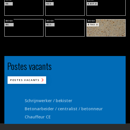
EG
ESS
E EIF U
BEIGE
BEIGE
BEIGE
BG
BSS
B TAU U
Postes vacants
POSTES VACANTS
Schrijnwerker / bekister
Betonarbeider / centralist / betonneur
Chauffeur CE