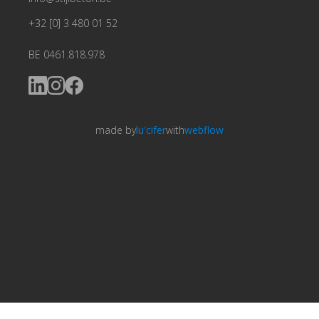
+32 [0] 3 480 01 52
BE 0461.818.978
made by
lu'cifer
with
webflow