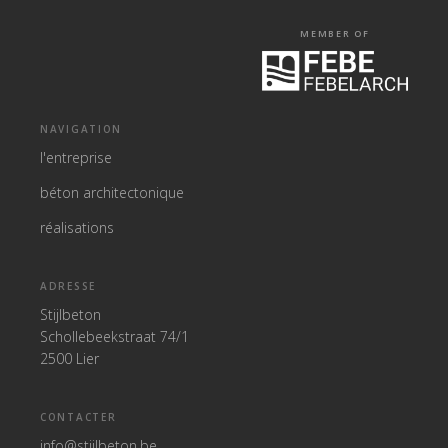
MEMBER OF
NAVIGATION
l'entreprise
béton architectonique
réalisations
ADRESSE
Stijlbeton
Schollebeekstraat 74/1
2500 Lier
CONTACTER
info@stijlbeton.be