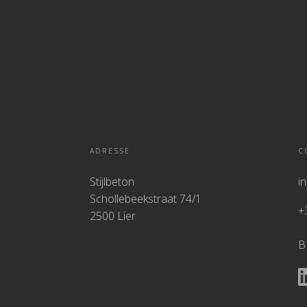
ADRESSE
C
Stijlbeton
i
Schollebeekstraat 74/1
+
2500 Lier
B